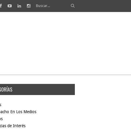
GORÍAS
s
pacho En Los Medios
os
ias de Interés