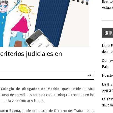
Evento
Actuali
ENTR
Libro E
debate
criterios judiciales en
Our law
País
0
Nuestro
En la S
l Colegio de Abogados de Madrid
, que preside nuestro
presta
 curso de actividades con una charla-coloquio centrada en los
La Teso
ón de la vida familiar y laboral.
devolve
Charro Baena
, profesora titular de Derecho del Trabajo en la