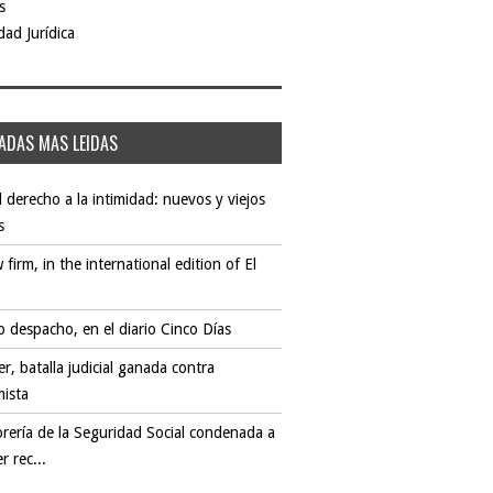
s
dad Jurídica
ADAS MAS LEIDAS
l derecho a la intimidad: nuevos y viejos
s
 firm, in the international edition of El
 despacho, en el diario Cinco Días
er, batalla judicial ganada contra
mista
rería de la Seguridad Social condenada a
r rec...