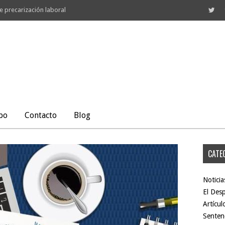
e precarización laboral
po
Contacto
Blog
CATE
Noticia
El Des
Artícul
Sentenc